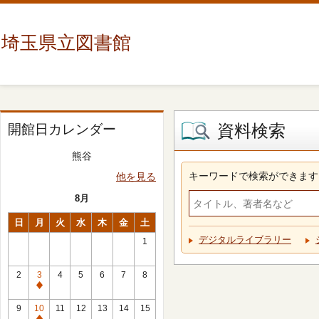
埼玉県立図書館
資料検索
開館日カレンダー
熊谷
キーワードで検索ができます
他を見る
8月
日
月
火
水
木
金
土
デジタルライブラリー
1
2
3
4
5
6
7
8
休
館
9
10
11
12
13
14
15
日