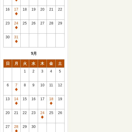
休
館
16
17
18
19
20
21
22
日
休
館
23
24
25
26
27
28
29
日
休
館
30
31
日
休
館
9月
日
日
月
火
水
木
金
土
1
2
3
4
5
6
7
8
9
10
11
12
休
館
13
14
15
16
17
18
19
日
休
休
館
館
20
21
22
23
24
25
26
日
日
休
館
27
28
29
30
日