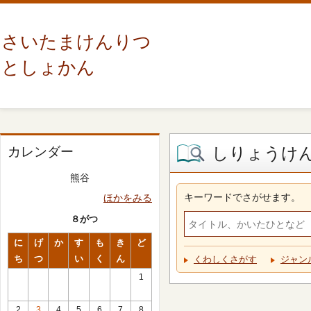
さいたまけんりつ
としょかん
しりょうけ
カレンダー
熊谷
キーワードでさがせます。
ほかをみる
８がつ
に
げ
か
す
も
き
ど
ち
つ
い
く
ん
くわしくさがす
ジャン
1
2
3
4
5
6
7
8