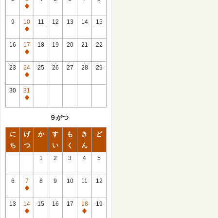
休
館
9
10
11
12
13
14
15
日
休
館
16
17
18
19
20
21
22
日
休
館
23
24
25
26
27
28
29
日
休
館
30
31
日
休
館
９がつ
日
に
げ
か
す
も
き
ど
ち
つ
い
く
ん
1
2
3
4
5
6
7
8
9
10
11
12
休
館
13
14
15
16
17
18
19
日
休
休