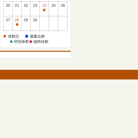
館
館
20
21
22
23
24
25
26
日
日
休
館
27
28
29
30
日
休
館
休館日
蔵書点検
日
特別休館
臨時休館