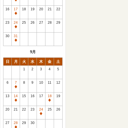
休
館
16
17
18
19
20
21
22
日
休
館
23
24
25
26
27
28
29
日
休
館
30
31
日
休
館
9月
日
日
月
火
水
木
金
土
1
2
3
4
5
6
7
8
9
10
11
12
休
館
13
14
15
16
17
18
19
日
休
休
館
館
20
21
22
23
24
25
26
日
日
休
館
27
28
29
30
日