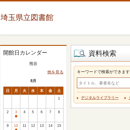
埼玉県立図書館
資料検索
開館日カレンダー
熊谷
キーワードで検索ができます
他を見る
8月
日
月
火
水
木
金
土
デジタルライブラリー
1
2
3
4
5
6
7
8
休
館
9
10
11
12
13
14
15
日