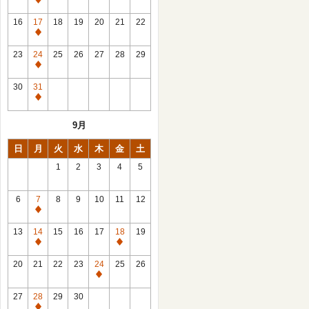
休
館
16
17
18
19
20
21
22
日
休
館
23
24
25
26
27
28
29
日
休
館
30
31
日
休
館
9月
日
日
月
火
水
木
金
土
1
2
3
4
5
6
7
8
9
10
11
12
休
館
13
14
15
16
17
18
19
日
休
休
館
館
20
21
22
23
24
25
26
日
日
休
館
27
28
29
30
日