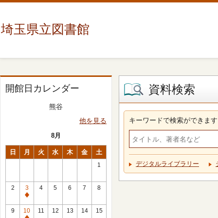
埼玉県立図書館
資料検索
開館日カレンダー
熊谷
キーワードで検索ができます
他を見る
8月
日
月
火
水
木
金
土
デジタルライブラリー
1
2
3
4
5
6
7
8
休
館
9
10
11
12
13
14
15
日