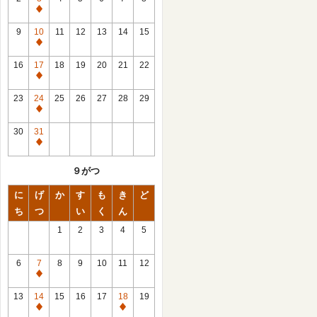
休
館
9
10
11
12
13
14
15
日
休
館
16
17
18
19
20
21
22
日
休
館
23
24
25
26
27
28
29
日
休
館
30
31
日
休
館
９がつ
日
に
げ
か
す
も
き
ど
ち
つ
い
く
ん
1
2
3
4
5
6
7
8
9
10
11
12
休
館
13
14
15
16
17
18
19
日
休
休