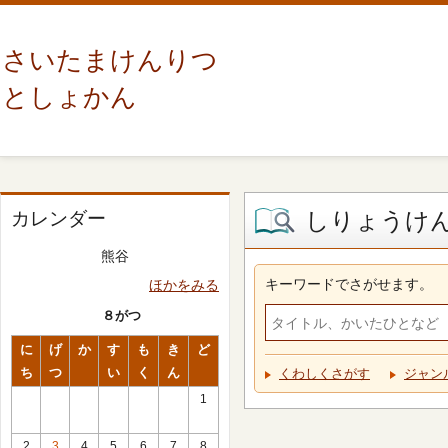
さいたまけんりつ
としょかん
しりょうけ
カレンダー
熊谷
キーワードでさがせます。
ほかをみる
８がつ
に
げ
か
す
も
き
ど
ち
つ
い
く
ん
くわしくさがす
ジャン
1
2
3
4
5
6
7
8