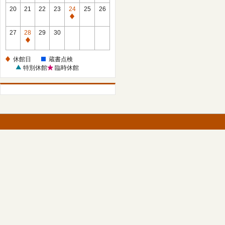
館
館
20
21
22
23
24
25
26
日
日
休
館
27
28
29
30
日
休
館
休館日
蔵書点検
日
特別休館
臨時休館