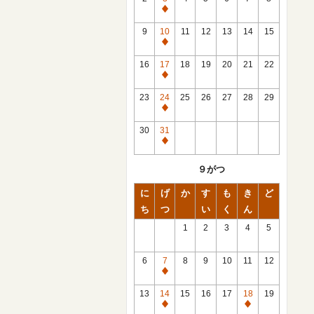
休
館
9
10
11
12
13
14
15
日
休
館
16
17
18
19
20
21
22
日
休
館
23
24
25
26
27
28
29
日
休
館
30
31
日
休
館
９がつ
日
に
げ
か
す
も
き
ど
ち
つ
い
く
ん
1
2
3
4
5
6
7
8
9
10
11
12
休
館
13
14
15
16
17
18
19
日
休
休