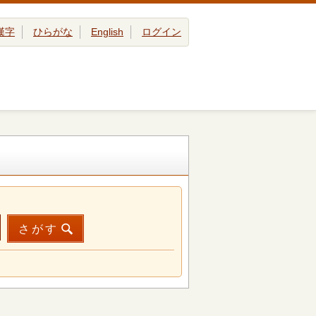
漢字
ひらがな
English
ログイン
さがす