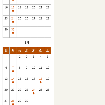
休
館
16
17
18
19
20
21
22
日
休
館
23
24
25
26
27
28
29
日
休
館
30
31
日
休
館
9月
日
日
月
火
水
木
金
土
1
2
3
4
5
6
7
8
9
10
11
12
休
館
13
14
15
16
17
18
19
日
休
休
館
館
20
21
22
23
24
25
26
日
日
休
館
27
28
29
30
日