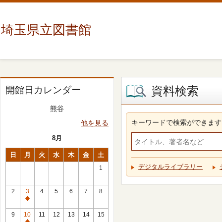
埼玉県立図書館
資料検索
開館日カレンダー
熊谷
キーワードで検索ができます
他を見る
8月
日
月
火
水
木
金
土
デジタルライブラリー
1
2
3
4
5
6
7
8
休
館
9
10
11
12
13
14
15
日