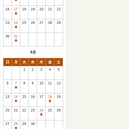
休
館
16
17
18
19
20
21
22
日
休
館
23
24
25
26
27
28
29
日
休
館
30
31
日
休
館
9月
日
日
月
火
水
木
金
土
1
2
3
4
5
6
7
8
9
10
11
12
休
館
13
14
15
16
17
18
19
日
休
休
館
館
20
21
22
23
24
25
26
日
日
休
館
27
28
29
30
日