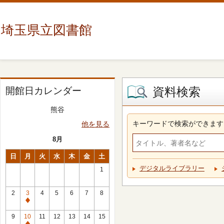
埼玉県立図書館
資料検索
開館日カレンダー
熊谷
キーワードで検索ができます
他を見る
8月
日
月
火
水
木
金
土
デジタルライブラリー
1
2
3
4
5
6
7
8
休
館
9
10
11
12
13
14
15
日