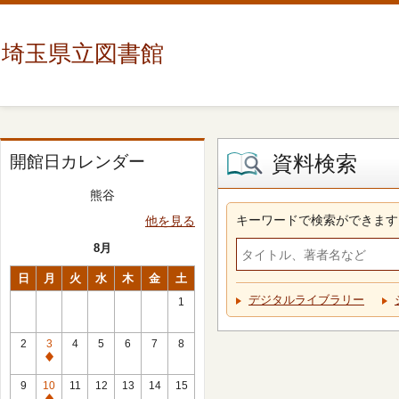
埼玉県立図書館
資料検索
開館日カレンダー
熊谷
キーワードで検索ができます
他を見る
8月
日
月
火
水
木
金
土
デジタルライブラリー
1
2
3
4
5
6
7
8
休
館
9
10
11
12
13
14
15
日