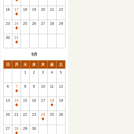
休
館
16
17
18
19
20
21
22
日
休
館
23
24
25
26
27
28
29
日
休
館
30
31
日
休
館
9月
日
日
月
火
水
木
金
土
1
2
3
4
5
6
7
8
9
10
11
12
休
館
13
14
15
16
17
18
19
日
休
休
館
館
20
21
22
23
24
25
26
日
日
休
館
27
28
29
30
日