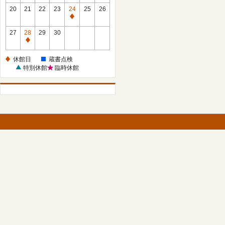
館
館
20
21
22
23
24
25
26
日
日
休
館
27
28
29
30
日
休
館
休館日
蔵書点検
日
特別休館
臨時休館