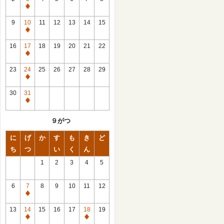
休
館
9
10
11
12
13
14
15
日
休
館
16
17
18
19
20
21
22
日
休
館
23
24
25
26
27
28
29
日
休
館
30
31
日
休
館
９がつ
日
に
げ
か
す
も
き
ど
ち
つ
い
く
ん
1
2
3
4
5
6
7
8
9
10
11
12
休
館
13
14
15
16
17
18
19
日
休
休