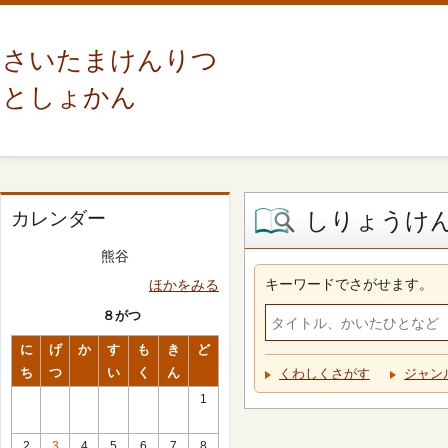
さいたまけんりつ
としょかん
しりょうけ
カレンダー
熊谷
キーワードでさがせます。
ほかをみる
８がつ
に
げ
か
す
も
き
ど
ち
つ
い
く
ん
くわしくさがす
ジャン
1
2
3
4
5
6
7
8