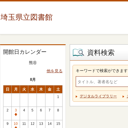
埼玉県立図書館
資料検索
開館日カレンダー
熊谷
キーワードで検索ができます
他を見る
8月
日
月
火
水
木
金
土
デジタルライブラリー
1
2
3
4
5
6
7
8
休
館
9
10
11
12
13
14
15
日