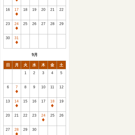
休
館
16
17
18
19
20
21
22
日
休
館
23
24
25
26
27
28
29
日
休
館
30
31
日
休
館
9月
日
日
月
火
水
木
金
土
1
2
3
4
5
6
7
8
9
10
11
12
休
館
13
14
15
16
17
18
19
日
休
休
館
館
20
21
22
23
24
25
26
日
日
休
館
27
28
29
30
日