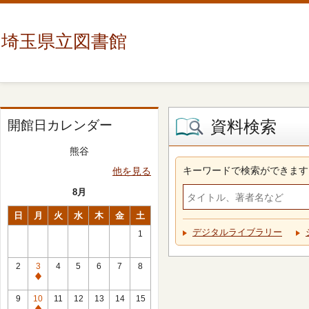
埼玉県立図書館
資料検索
開館日カレンダー
熊谷
キーワードで検索ができます
他を見る
8月
日
月
火
水
木
金
土
デジタルライブラリー
1
2
3
4
5
6
7
8
休
館
9
10
11
12
13
14
15
日