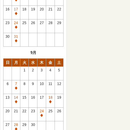
休
館
16
17
18
19
20
21
22
日
休
館
23
24
25
26
27
28
29
日
休
館
30
31
日
休
館
9月
日
日
月
火
水
木
金
土
1
2
3
4
5
6
7
8
9
10
11
12
休
館
13
14
15
16
17
18
19
日
休
休
館
館
20
21
22
23
24
25
26
日
日
休
館
27
28
29
30
日