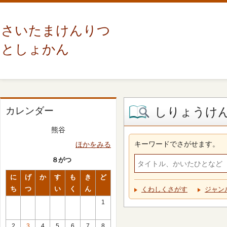
さいたまけんりつ
としょかん
しりょうけ
カレンダー
熊谷
キーワードでさがせます。
ほかをみる
８がつ
に
げ
か
す
も
き
ど
ち
つ
い
く
ん
くわしくさがす
ジャン
1
2
3
4
5
6
7
8