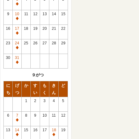
休
館
9
10
11
12
13
14
15
日
休
館
16
17
18
19
20
21
22
日
休
館
23
24
25
26
27
28
29
日
休
館
30
31
日
休
館
９がつ
日
に
げ
か
す
も
き
ど
ち
つ
い
く
ん
1
2
3
4
5
6
7
8
9
10
11
12
休
館
13
14
15
16
17
18
19
日
休
休