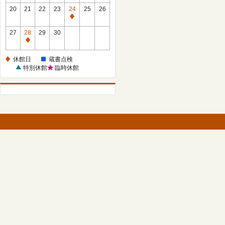
館
館
20
21
22
23
24
25
26
日
日
休
館
27
28
29
30
日
休
館
休館日
蔵書点検
日
特別休館
臨時休館