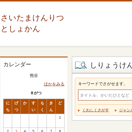
さいたまけんりつ
としょかん
しりょうけ
カレンダー
熊谷
キーワードでさがせます。
ほかをみる
８がつ
に
げ
か
す
も
き
ど
ち
つ
い
く
ん
くわしくさがす
ジャン
1
2
3
4
5
6
7
8