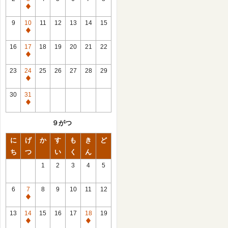
休
館
9
10
11
12
13
14
15
日
休
館
16
17
18
19
20
21
22
日
休
館
23
24
25
26
27
28
29
日
休
館
30
31
日
休
館
９がつ
日
に
げ
か
す
も
き
ど
ち
つ
い
く
ん
1
2
3
4
5
6
7
8
9
10
11
12
休
館
13
14
15
16
17
18
19
日
休
休