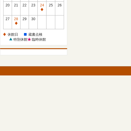
館
館
20
21
22
23
24
25
26
日
日
休
館
27
28
29
30
日
休
館
休館日
蔵書点検
日
特別休館
臨時休館