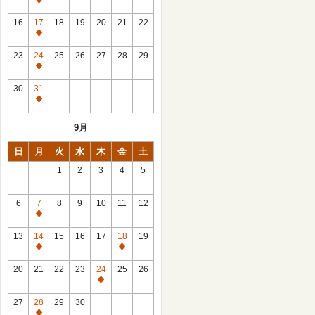
休
館
16
17
18
19
20
21
22
日
休
館
23
24
25
26
27
28
29
日
休
館
30
31
日
休
館
9月
日
日
月
火
水
木
金
土
1
2
3
4
5
6
7
8
9
10
11
12
休
館
13
14
15
16
17
18
19
日
休
休
館
館
20
21
22
23
24
25
26
日
日
休
館
27
28
29
30
日