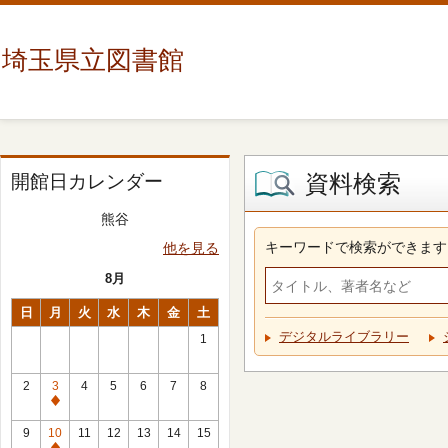
埼玉県立図書館
資料検索
開館日カレンダー
熊谷
キーワードで検索ができます
他を見る
8月
日
月
火
水
木
金
土
デジタルライブラリー
1
2
3
4
5
6
7
8
休
館
9
10
11
12
13
14
15
日