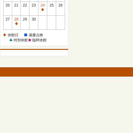
館
館
20
21
22
23
24
25
26
日
日
休
館
27
28
29
30
日
休
館
休館日
蔵書点検
日
特別休館
臨時休館