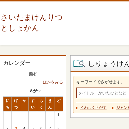
さいたまけんりつ
としょかん
しりょうけ
カレンダー
熊谷
キーワードでさがせます。
ほかをみる
８がつ
に
げ
か
す
も
き
ど
ち
つ
い
く
ん
くわしくさがす
ジャン
1
2
3
4
5
6
7
8