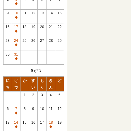
休
館
9
10
11
12
13
14
15
日
休
館
16
17
18
19
20
21
22
日
休
館
23
24
25
26
27
28
29
日
休
館
30
31
日
休
館
９がつ
日
に
げ
か
す
も
き
ど
ち
つ
い
く
ん
1
2
3
4
5
6
7
8
9
10
11
12
休
館
13
14
15
16
17
18
19
日
休
休