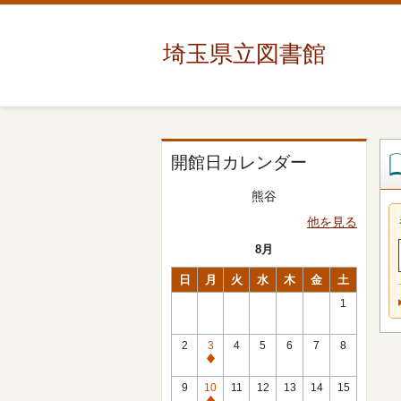
埼玉県立図書館
開館日カレンダー
熊谷
他を見る
8月
日
月
火
水
木
金
土
1
2
3
4
5
6
7
8
休
館
9
10
11
12
13
14
15
日