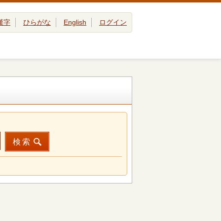
漢字
ひらがな
English
ログイン
検索