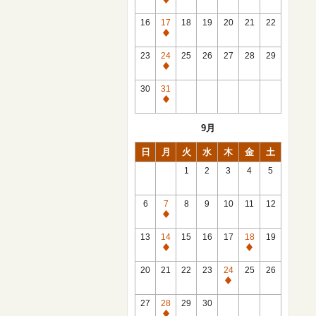
休
館
16
17
18
19
20
21
22
日
休
館
23
24
25
26
27
28
29
日
休
館
30
31
日
休
館
9月
日
日
月
火
水
木
金
土
1
2
3
4
5
6
7
8
9
10
11
12
休
館
13
14
15
16
17
18
19
日
休
休
館
館
20
21
22
23
24
25
26
日
日
休
館
27
28
29
30
日