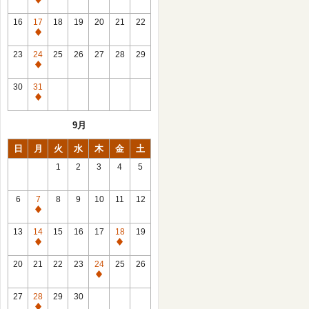
休
館
16
17
18
19
20
21
22
日
休
館
23
24
25
26
27
28
29
日
休
館
30
31
日
休
館
9月
日
日
月
火
水
木
金
土
1
2
3
4
5
6
7
8
9
10
11
12
休
館
13
14
15
16
17
18
19
日
休
休
館
館
20
21
22
23
24
25
26
日
日
休
館
27
28
29
30
日