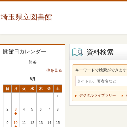
埼玉県立図書館
資料検索
開館日カレンダー
熊谷
キーワードで検索ができます
他を見る
8月
日
月
火
水
木
金
土
デジタルライブラリー
1
2
3
4
5
6
7
8
休
館
9
10
11
12
13
14
15
日