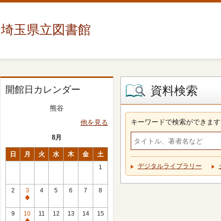
埼玉県立図書館
資料検索
開館日カレンダー
熊谷
キーワードで検索ができます
他を見る
8月
日
月
火
水
木
金
土
デジタルライブラリー
1
2
3
4
5
6
7
8
休
館
9
10
11
12
13
14
15
日