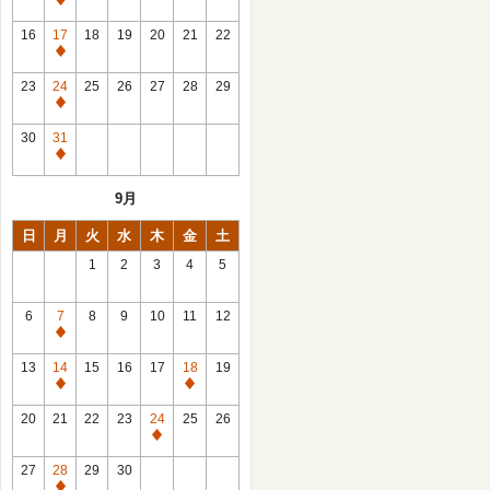
休
館
16
17
18
19
20
21
22
日
休
館
23
24
25
26
27
28
29
日
休
館
30
31
日
休
館
9月
日
日
月
火
水
木
金
土
1
2
3
4
5
6
7
8
9
10
11
12
休
館
13
14
15
16
17
18
19
日
休
休
館
館
20
21
22
23
24
25
26
日
日
休
館
27
28
29
30
日