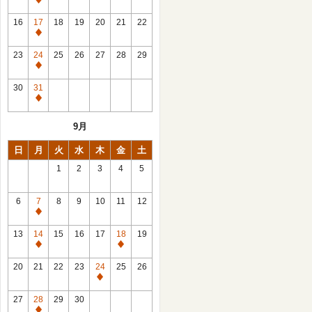
休
館
16
17
18
19
20
21
22
日
休
館
23
24
25
26
27
28
29
日
休
館
30
31
日
休
館
9月
日
日
月
火
水
木
金
土
1
2
3
4
5
6
7
8
9
10
11
12
休
館
13
14
15
16
17
18
19
日
休
休
館
館
20
21
22
23
24
25
26
日
日
休
館
27
28
29
30
日