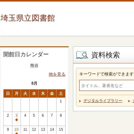
埼玉県立図書館
資料検索
開館日カレンダー
熊谷
キーワードで検索ができます
他を見る
8月
日
月
火
水
木
金
土
デジタルライブラリー
1
2
3
4
5
6
7
8
休
館
9
10
11
12
13
14
15
日