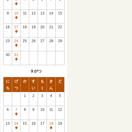
休
館
9
10
11
12
13
14
15
日
休
館
16
17
18
19
20
21
22
日
休
館
23
24
25
26
27
28
29
日
休
館
30
31
日
休
館
９がつ
日
に
げ
か
す
も
き
ど
ち
つ
い
く
ん
1
2
3
4
5
6
7
8
9
10
11
12
休
館
13
14
15
16
17
18
19
日
休
休