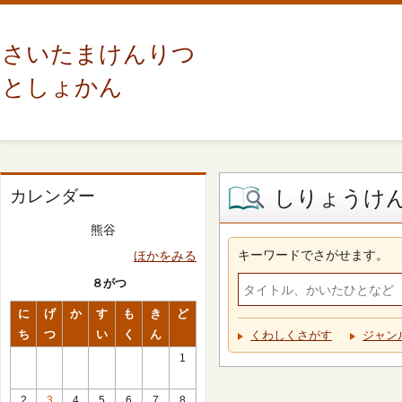
さいたまけんりつ
としょかん
しりょうけ
カレンダー
熊谷
キーワードでさがせます。
ほかをみる
８がつ
に
げ
か
す
も
き
ど
ち
つ
い
く
ん
くわしくさがす
ジャン
1
2
3
4
5
6
7
8