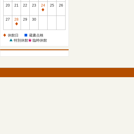
館
館
20
21
22
23
24
25
26
日
日
休
館
27
28
29
30
日
休
館
休館日
蔵書点検
日
特別休館
臨時休館