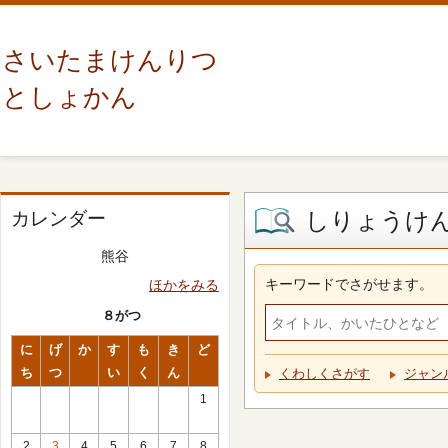
さいたまけんりつ
としょかん
しりょうけ
カレンダー
熊谷
キーワードでさがせます。
ほかをみる
８がつ
に
げ
か
す
も
き
ど
ち
つ
い
く
ん
くわしくさがす
ジャン
1
2
3
4
5
6
7
8