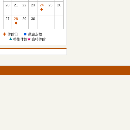
館
館
20
21
22
23
24
25
26
日
日
休
館
27
28
29
30
日
休
館
休館日
蔵書点検
日
特別休館
臨時休館