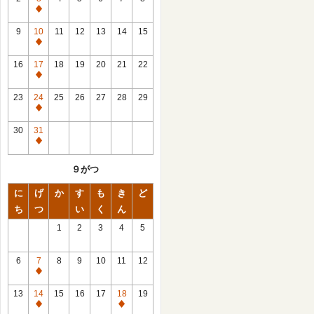
休
館
9
10
11
12
13
14
15
日
休
館
16
17
18
19
20
21
22
日
休
館
23
24
25
26
27
28
29
日
休
館
30
31
日
休
館
９がつ
日
に
げ
か
す
も
き
ど
ち
つ
い
く
ん
1
2
3
4
5
6
7
8
9
10
11
12
休
館
13
14
15
16
17
18
19
日
休
休