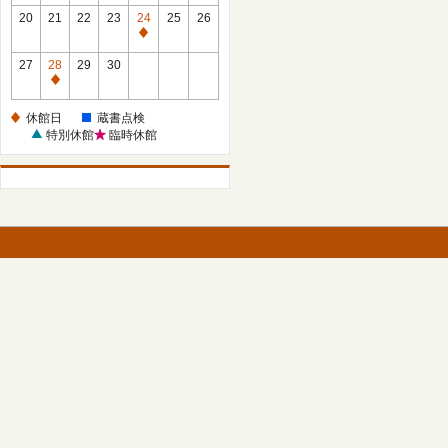
館
館
20
21
22
23
24
25
26
日
日
休
館
27
28
29
30
日
休
館
休館日
蔵書点検
日
特別休館
臨時休館