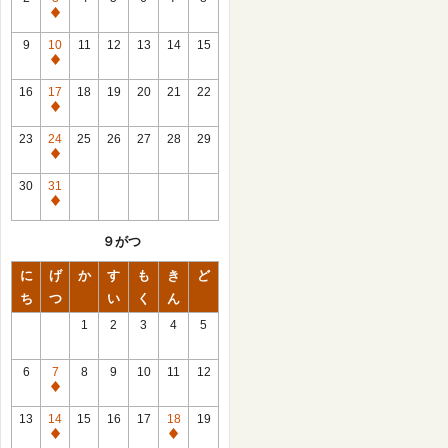
休
館
9
10
11
12
13
14
15
日
休
館
16
17
18
19
20
21
22
日
休
館
23
24
25
26
27
28
29
日
休
館
30
31
日
休
館
９がつ
日
に
げ
か
す
も
き
ど
ち
つ
い
く
ん
1
2
3
4
5
6
7
8
9
10
11
12
休
館
13
14
15
16
17
18
19
日
休
休