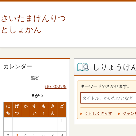
さいたまけんりつ
としょかん
しりょうけ
カレンダー
熊谷
キーワードでさがせます。
ほかをみる
８がつ
に
げ
か
す
も
き
ど
ち
つ
い
く
ん
くわしくさがす
ジャン
1
2
3
4
5
6
7
8