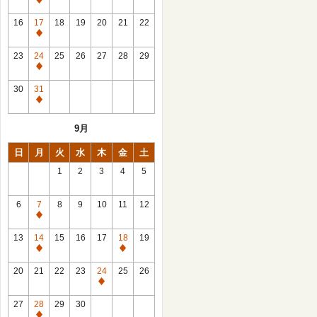
休
館
16
17
18
19
20
21
22
日
休
館
23
24
25
26
27
28
29
日
休
館
30
31
日
休
館
9月
日
日
月
火
水
木
金
土
1
2
3
4
5
6
7
8
9
10
11
12
休
館
13
14
15
16
17
18
19
日
休
休
館
館
20
21
22
23
24
25
26
日
日
休
館
27
28
29
30
日