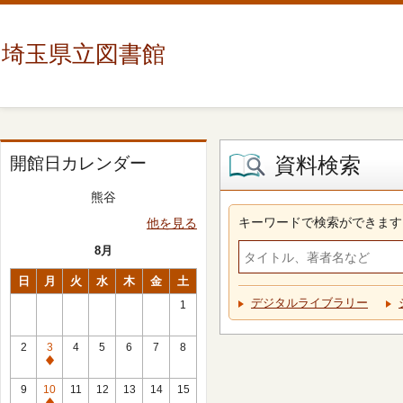
埼玉県立図書館
資料検索
開館日カレンダー
熊谷
キーワードで検索ができます
他を見る
8月
日
月
火
水
木
金
土
デジタルライブラリー
1
2
3
4
5
6
7
8
休
館
9
10
11
12
13
14
15
日