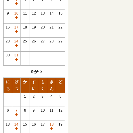
休
館
9
10
11
12
13
14
15
日
休
館
16
17
18
19
20
21
22
日
休
館
23
24
25
26
27
28
29
日
休
館
30
31
日
休
館
９がつ
日
に
げ
か
す
も
き
ど
ち
つ
い
く
ん
1
2
3
4
5
6
7
8
9
10
11
12
休
館
13
14
15
16
17
18
19
日
休
休