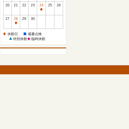
館
館
20
21
22
23
24
25
26
日
日
休
館
27
28
29
30
日
休
館
休館日
蔵書点検
日
特別休館
臨時休館