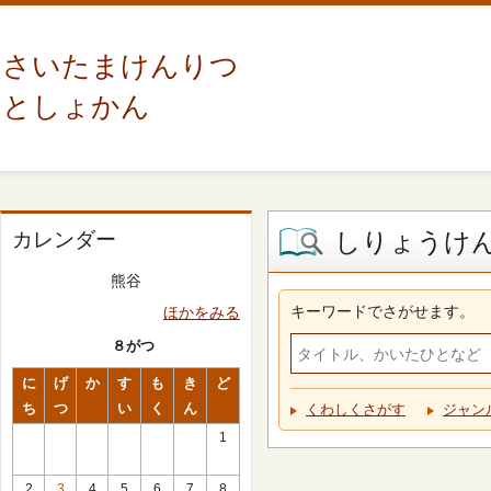
さいたまけんりつ
としょかん
しりょうけ
カレンダー
熊谷
キーワードでさがせます。
ほかをみる
８がつ
に
げ
か
す
も
き
ど
ち
つ
い
く
ん
くわしくさがす
ジャン
1
2
3
4
5
6
7
8