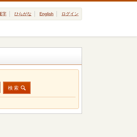
漢字
ひらがな
English
ログイン
検索