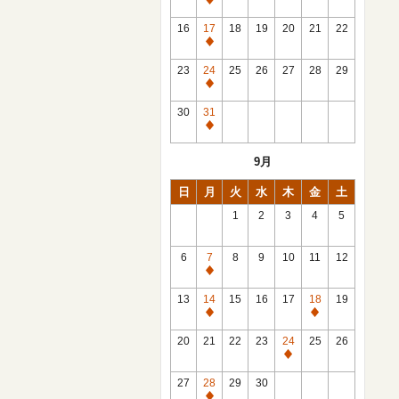
休
館
16
17
18
19
20
21
22
日
休
館
23
24
25
26
27
28
29
日
休
館
30
31
日
休
館
9月
日
日
月
火
水
木
金
土
1
2
3
4
5
6
7
8
9
10
11
12
休
館
13
14
15
16
17
18
19
日
休
休
館
館
20
21
22
23
24
25
26
日
日
休
館
27
28
29
30
日