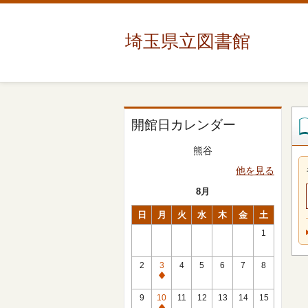
埼玉県立図書館
開館日カレンダー
熊谷
他を見る
8月
日
月
火
水
木
金
土
1
2
3
4
5
6
7
8
休
館
9
10
11
12
13
14
15
日