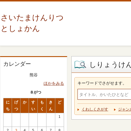
さいたまけんりつ
としょかん
しりょうけ
カレンダー
熊谷
キーワードでさがせます。
ほかをみる
８がつ
に
げ
か
す
も
き
ど
ち
つ
い
く
ん
くわしくさがす
ジャン
1
2
3
4
5
6
7
8