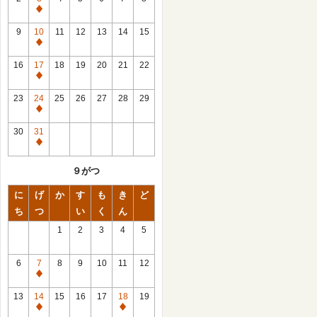
休
館
9
10
11
12
13
14
15
日
休
館
16
17
18
19
20
21
22
日
休
館
23
24
25
26
27
28
29
日
休
館
30
31
日
休
館
９がつ
日
に
げ
か
す
も
き
ど
ち
つ
い
く
ん
1
2
3
4
5
6
7
8
9
10
11
12
休
館
13
14
15
16
17
18
19
日
休
休