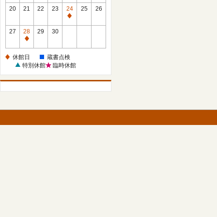
館
館
20
21
22
23
24
25
26
日
日
休
館
27
28
29
30
日
休
館
休館日
蔵書点検
日
特別休館
臨時休館