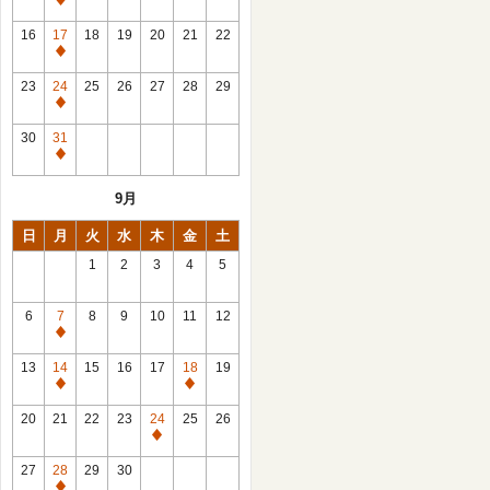
休
館
16
17
18
19
20
21
22
日
休
館
23
24
25
26
27
28
29
日
休
館
30
31
日
休
館
9月
日
日
月
火
水
木
金
土
1
2
3
4
5
6
7
8
9
10
11
12
休
館
13
14
15
16
17
18
19
日
休
休
館
館
20
21
22
23
24
25
26
日
日
休
館
27
28
29
30
日