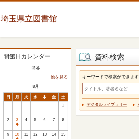
埼玉県立図書館
資料検索
開館日カレンダー
熊谷
キーワードで検索ができます
他を見る
8月
日
月
火
水
木
金
土
デジタルライブラリー
1
2
3
4
5
6
7
8
休
館
9
10
11
12
13
14
15
日