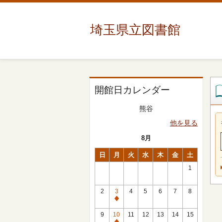
埼玉県立図書館
開館日カレンダー
熊谷
他を見る
8月
日
月
火
水
木
金
土
1
2
3
4
5
6
7
8
休
館
9
10
11
12
13
14
15
日