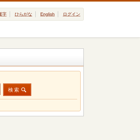
漢字
ひらがな
English
ログイン
検索