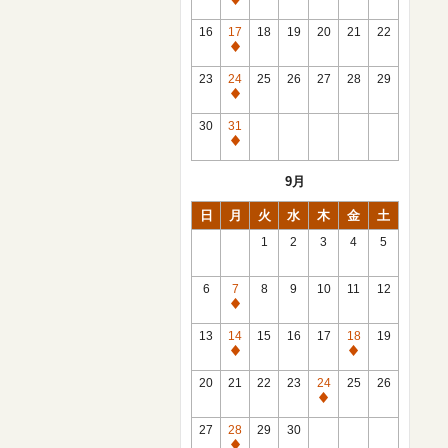
休
館
16
17
18
19
20
21
22
日
休
館
23
24
25
26
27
28
29
日
休
館
30
31
日
休
館
9月
日
日
月
火
水
木
金
土
1
2
3
4
5
6
7
8
9
10
11
12
休
館
13
14
15
16
17
18
19
日
休
休
館
館
20
21
22
23
24
25
26
日
日
休
館
27
28
29
30
日