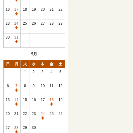
休
館
16
17
18
19
20
21
22
日
休
館
23
24
25
26
27
28
29
日
休
館
30
31
日
休
館
9月
日
日
月
火
水
木
金
土
1
2
3
4
5
6
7
8
9
10
11
12
休
館
13
14
15
16
17
18
19
日
休
休
館
館
20
21
22
23
24
25
26
日
日
休
館
27
28
29
30
日