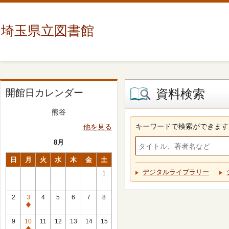
埼玉県立図書館
資料検索
開館日カレンダー
熊谷
キーワードで検索ができます
他を見る
8月
日
月
火
水
木
金
土
デジタルライブラリー
1
2
3
4
5
6
7
8
休
館
9
10
11
12
13
14
15
日