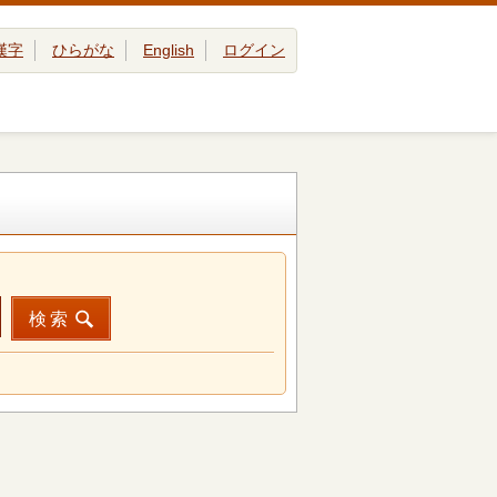
漢字
ひらがな
English
ログイン
検索