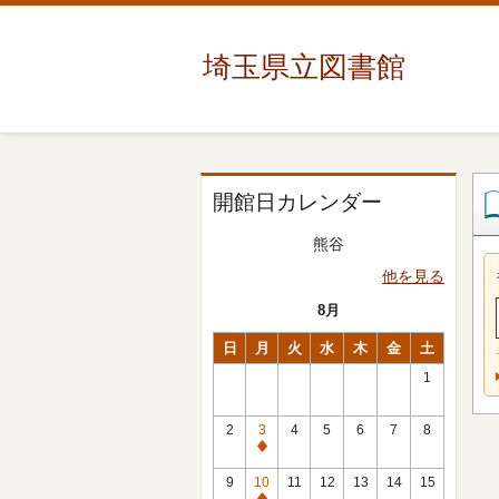
埼玉県立図書館
開館日カレンダー
熊谷
他を見る
8月
日
月
火
水
木
金
土
1
2
3
4
5
6
7
8
休
館
9
10
11
12
13
14
15
日