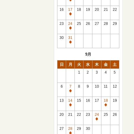
休
館
16
17
18
19
20
21
22
日
休
館
23
24
25
26
27
28
29
日
休
館
30
31
日
休
館
9月
日
日
月
火
水
木
金
土
1
2
3
4
5
6
7
8
9
10
11
12
休
館
13
14
15
16
17
18
19
日
休
休
館
館
20
21
22
23
24
25
26
日
日
休
館
27
28
29
30
日