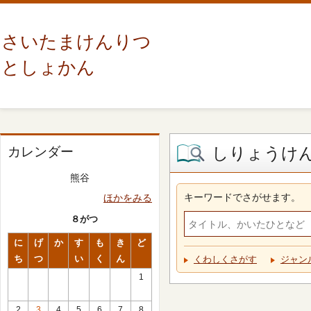
さいたまけんりつ
としょかん
しりょうけ
カレンダー
熊谷
キーワードでさがせます。
ほかをみる
８がつ
に
げ
か
す
も
き
ど
ち
つ
い
く
ん
くわしくさがす
ジャン
1
2
3
4
5
6
7
8