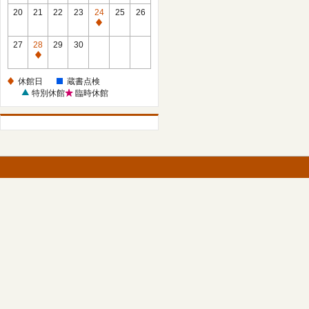
館
館
20
21
22
23
24
25
26
日
日
休
館
27
28
29
30
日
休
館
休館日
蔵書点検
日
特別休館
臨時休館