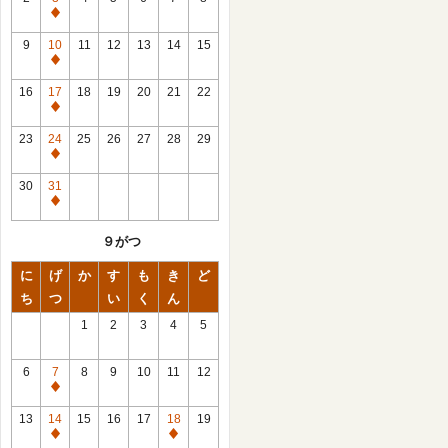
休
館
9
10
11
12
13
14
15
日
休
館
16
17
18
19
20
21
22
日
休
館
23
24
25
26
27
28
29
日
休
館
30
31
日
休
館
９がつ
日
に
げ
か
す
も
き
ど
ち
つ
い
く
ん
1
2
3
4
5
6
7
8
9
10
11
12
休
館
13
14
15
16
17
18
19
日
休
休