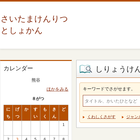
さいたまけんりつ
としょかん
しりょうけ
カレンダー
熊谷
キーワードでさがせます。
ほかをみる
８がつ
に
げ
か
す
も
き
ど
ち
つ
い
く
ん
くわしくさがす
ジャン
1
2
3
4
5
6
7
8