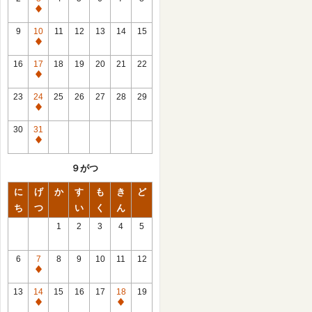
休
館
9
10
11
12
13
14
15
日
休
館
16
17
18
19
20
21
22
日
休
館
23
24
25
26
27
28
29
日
休
館
30
31
日
休
館
９がつ
日
に
げ
か
す
も
き
ど
ち
つ
い
く
ん
1
2
3
4
5
6
7
8
9
10
11
12
休
館
13
14
15
16
17
18
19
日
休
休