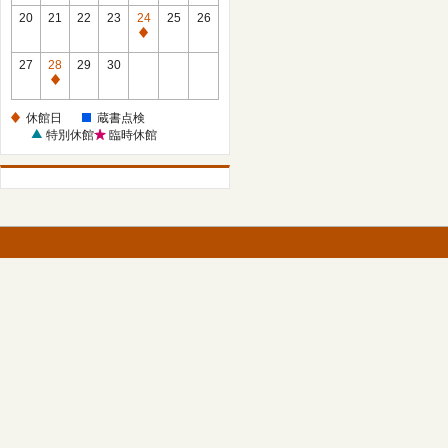
館
館
20
21
22
23
24
25
26
日
日
休
館
27
28
29
30
日
休
館
休館日
蔵書点検
日
特別休館
臨時休館