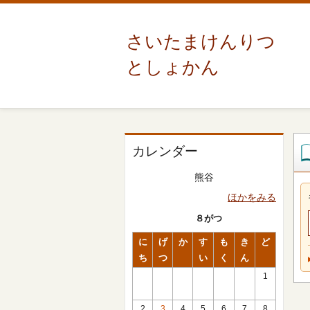
さいたまけんりつ
としょかん
カレンダー
熊谷
ほかをみる
８がつ
に
げ
か
す
も
き
ど
ち
つ
い
く
ん
1
2
3
4
5
6
7
8