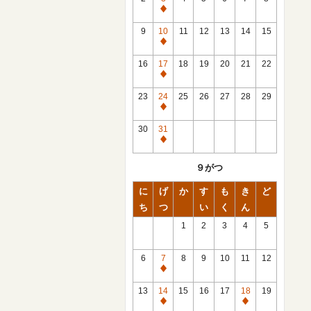
休
館
9
10
11
12
13
14
15
日
休
館
16
17
18
19
20
21
22
日
休
館
23
24
25
26
27
28
29
日
休
館
30
31
日
休
館
９がつ
日
に
げ
か
す
も
き
ど
ち
つ
い
く
ん
1
2
3
4
5
6
7
8
9
10
11
12
休
館
13
14
15
16
17
18
19
日
休
休