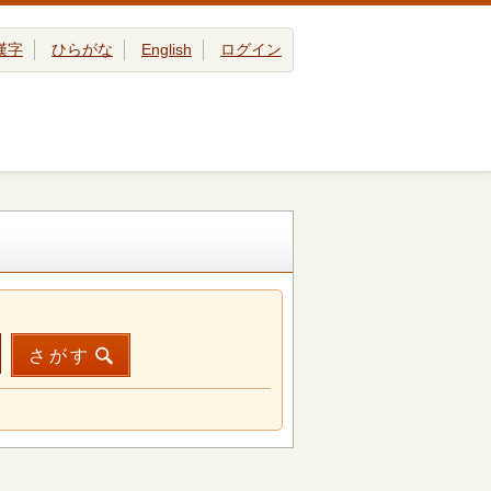
漢字
ひらがな
English
ログイン
さがす