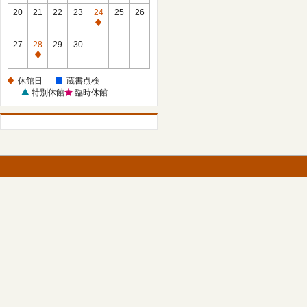
館
館
20
21
22
23
24
25
26
日
日
休
館
27
28
29
30
日
休
館
休館日
蔵書点検
日
特別休館
臨時休館