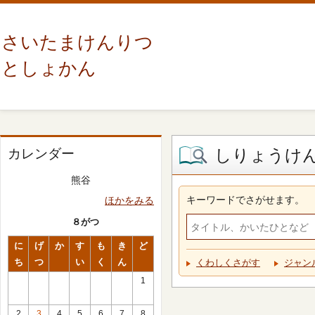
さいたまけんりつ
としょかん
しりょうけ
カレンダー
熊谷
キーワードでさがせます。
ほかをみる
８がつ
に
げ
か
す
も
き
ど
ち
つ
い
く
ん
くわしくさがす
ジャン
1
2
3
4
5
6
7
8