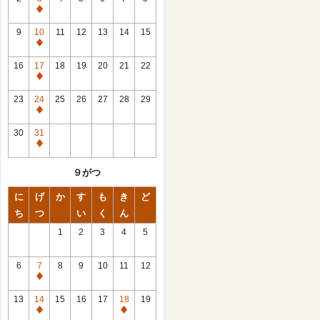
休
館
9
10
11
12
13
14
15
日
休
館
16
17
18
19
20
21
22
日
休
館
23
24
25
26
27
28
29
日
休
館
30
31
日
休
館
９がつ
日
に
げ
か
す
も
き
ど
ち
つ
い
く
ん
1
2
3
4
5
6
7
8
9
10
11
12
休
館
13
14
15
16
17
18
19
日
休
休