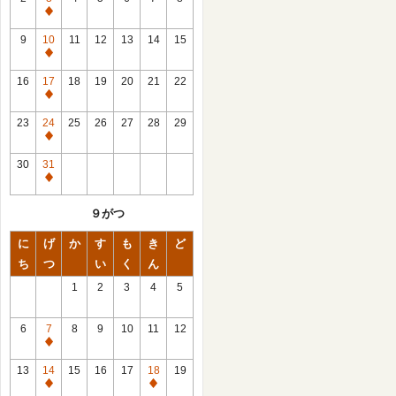
休
館
9
10
11
12
13
14
15
日
休
館
16
17
18
19
20
21
22
日
休
館
23
24
25
26
27
28
29
日
休
館
30
31
日
休
館
９がつ
日
に
げ
か
す
も
き
ど
ち
つ
い
く
ん
1
2
3
4
5
6
7
8
9
10
11
12
休
館
13
14
15
16
17
18
19
日
休
休