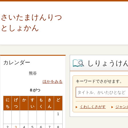
さいたまけんりつ
としょかん
しりょうけ
カレンダー
熊谷
キーワードでさがせます。
ほかをみる
８がつ
に
げ
か
す
も
き
ど
ち
つ
い
く
ん
くわしくさがす
ジャン
1
2
3
4
5
6
7
8