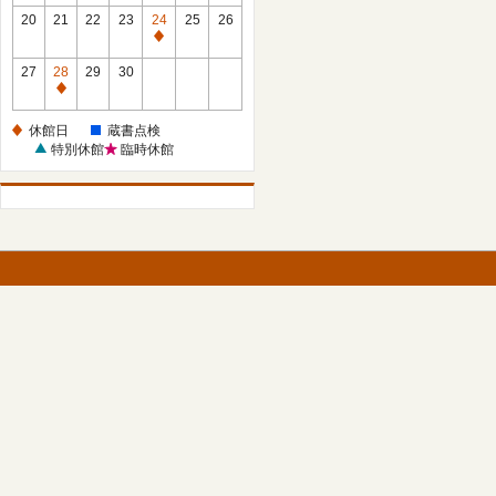
館
館
20
21
22
23
24
25
26
日
日
休
館
27
28
29
30
日
休
館
休館日
蔵書点検
日
特別休館
臨時休館