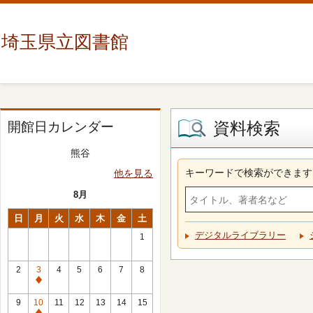
埼玉県立図書館
資料検索
開館日カレンダー
熊谷
キーワードで検索ができます
他を見る
8月
日
月
火
水
木
金
土
デジタルライブラリー
1
2
3
4
5
6
7
8
休
館
9
10
11
12
13
14
15
日