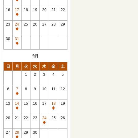
休
館
16
17
18
19
20
21
22
日
休
館
23
24
25
26
27
28
29
日
休
館
30
31
日
休
館
9月
日
日
月
火
水
木
金
土
1
2
3
4
5
6
7
8
9
10
11
12
休
館
13
14
15
16
17
18
19
日
休
休
館
館
20
21
22
23
24
25
26
日
日
休
館
27
28
29
30
日