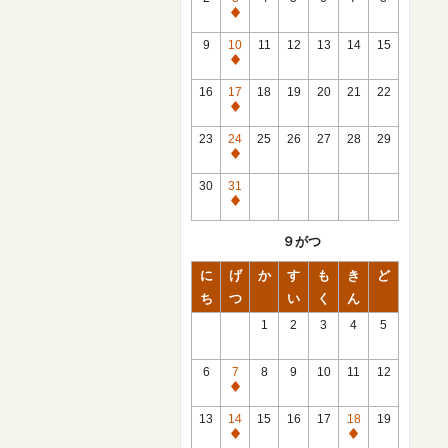
休
館
9
10
11
12
13
14
15
日
休
館
16
17
18
19
20
21
22
日
休
館
23
24
25
26
27
28
29
日
休
館
30
31
日
休
館
９がつ
日
に
げ
か
す
も
き
ど
ち
つ
い
く
ん
1
2
3
4
5
6
7
8
9
10
11
12
休
館
13
14
15
16
17
18
19
日
休
休