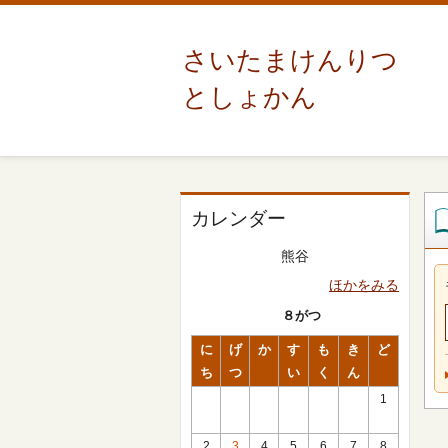
さいたまけんりつ
としょかん
カレンダー
熊谷
ほかをみる
８がつ
に
げ
か
す
も
き
ど
ち
つ
い
く
ん
1
2
3
4
5
6
7
8