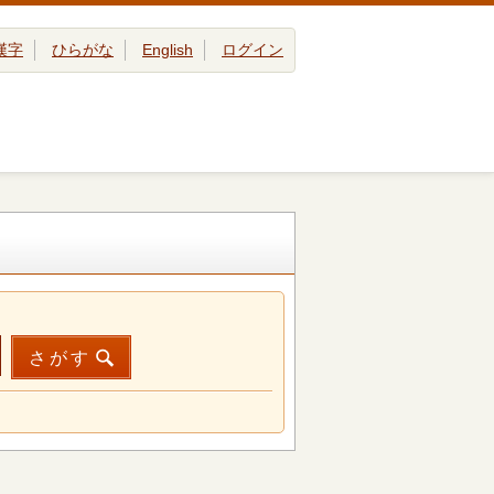
漢字
ひらがな
English
ログイン
さがす