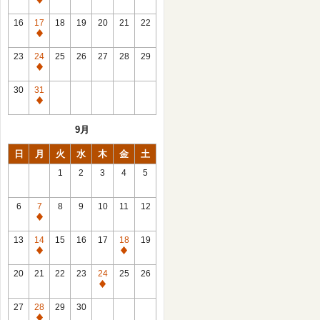
休
館
16
17
18
19
20
21
22
日
休
館
23
24
25
26
27
28
29
日
休
館
30
31
日
休
館
9月
日
日
月
火
水
木
金
土
1
2
3
4
5
6
7
8
9
10
11
12
休
館
13
14
15
16
17
18
19
日
休
休
館
館
20
21
22
23
24
25
26
日
日
休
館
27
28
29
30
日