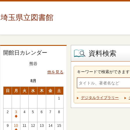
埼玉県立図書館
資料検索
開館日カレンダー
熊谷
キーワードで検索ができます
他を見る
8月
日
月
火
水
木
金
土
デジタルライブラリー
1
2
3
4
5
6
7
8
休
館
9
10
11
12
13
14
15
日