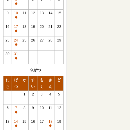
休
館
9
10
11
12
13
14
15
日
休
館
16
17
18
19
20
21
22
日
休
館
23
24
25
26
27
28
29
日
休
館
30
31
日
休
館
９がつ
日
に
げ
か
す
も
き
ど
ち
つ
い
く
ん
1
2
3
4
5
6
7
8
9
10
11
12
休
館
13
14
15
16
17
18
19
日
休
休