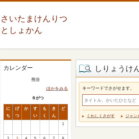
さいたまけんりつ
としょかん
しりょうけ
カレンダー
熊谷
キーワードでさがせます。
ほかをみる
８がつ
に
げ
か
す
も
き
ど
ち
つ
い
く
ん
くわしくさがす
ジャン
1
2
3
4
5
6
7
8