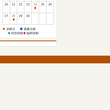
館
館
20
21
22
23
24
25
26
日
日
休
館
27
28
29
30
日
休
館
休館日
蔵書点検
日
特別休館
臨時休館