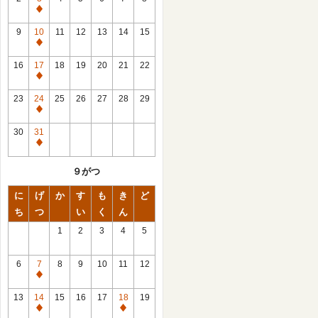
休
館
9
10
11
12
13
14
15
日
休
館
16
17
18
19
20
21
22
日
休
館
23
24
25
26
27
28
29
日
休
館
30
31
日
休
館
９がつ
日
に
げ
か
す
も
き
ど
ち
つ
い
く
ん
1
2
3
4
5
6
7
8
9
10
11
12
休
館
13
14
15
16
17
18
19
日
休
休