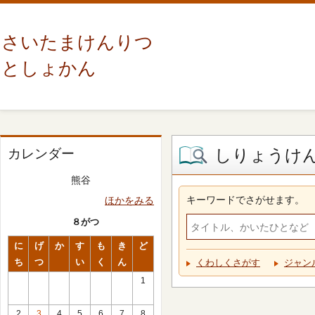
さいたまけんりつ
としょかん
しりょうけ
カレンダー
熊谷
キーワードでさがせます。
ほかをみる
８がつ
に
げ
か
す
も
き
ど
ち
つ
い
く
ん
くわしくさがす
ジャン
1
2
3
4
5
6
7
8