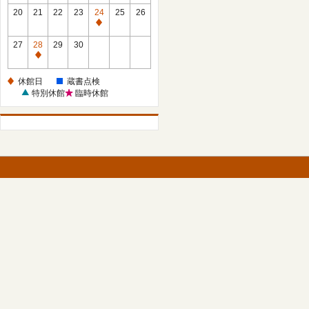
館
館
20
21
22
23
24
25
26
日
日
休
館
27
28
29
30
日
休
館
休館日
蔵書点検
日
特別休館
臨時休館