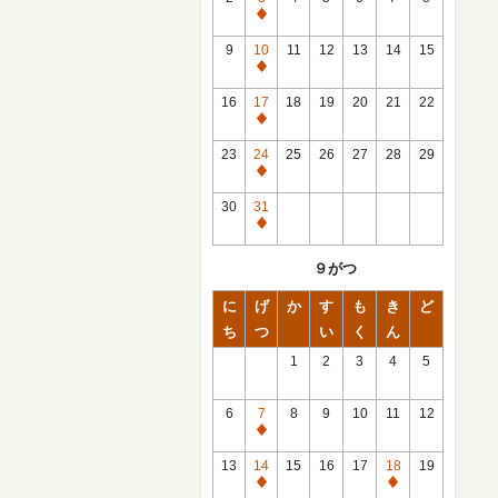
休
館
9
10
11
12
13
14
15
日
休
館
16
17
18
19
20
21
22
日
休
館
23
24
25
26
27
28
29
日
休
館
30
31
日
休
館
９がつ
日
に
げ
か
す
も
き
ど
ち
つ
い
く
ん
1
2
3
4
5
6
7
8
9
10
11
12
休
館
13
14
15
16
17
18
19
日
休
休