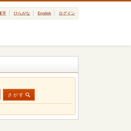
漢字
ひらがな
English
ログイン
さがす