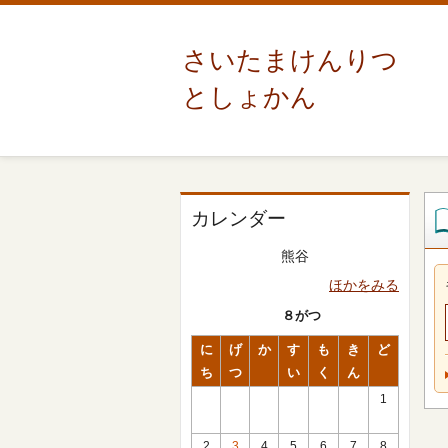
さいたまけんりつ
としょかん
カレンダー
熊谷
ほかをみる
８がつ
に
げ
か
す
も
き
ど
ち
つ
い
く
ん
1
2
3
4
5
6
7
8