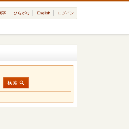
漢字
ひらがな
English
ログイン
検索