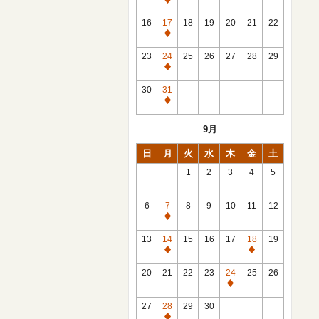
休
館
16
17
18
19
20
21
22
日
休
館
23
24
25
26
27
28
29
日
休
館
30
31
日
休
館
9月
日
日
月
火
水
木
金
土
1
2
3
4
5
6
7
8
9
10
11
12
休
館
13
14
15
16
17
18
19
日
休
休
館
館
20
21
22
23
24
25
26
日
日
休
館
27
28
29
30
日