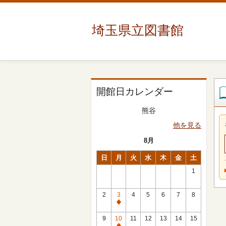
埼玉県立図書館
開館日カレンダー
熊谷
他を見る
8月
日
月
火
水
木
金
土
1
2
3
4
5
6
7
8
休
館
9
10
11
12
13
14
15
日