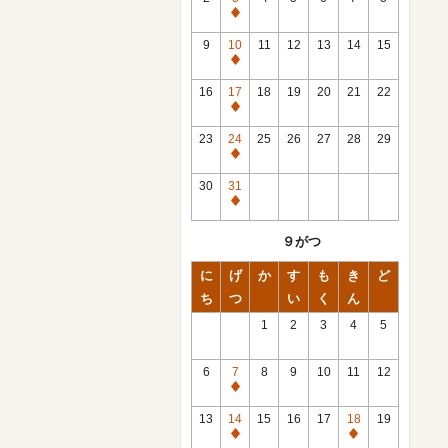
休
館
9
10
11
12
13
14
15
日
休
館
16
17
18
19
20
21
22
日
休
館
23
24
25
26
27
28
29
日
休
館
30
31
日
休
館
９がつ
日
に
げ
か
す
も
き
ど
ち
つ
い
く
ん
1
2
3
4
5
6
7
8
9
10
11
12
休
館
13
14
15
16
17
18
19
日
休
休