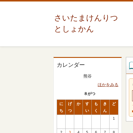
さいたまけんりつ
としょかん
カレンダー
熊谷
ほかをみる
８がつ
に
げ
か
す
も
き
ど
ち
つ
い
く
ん
1
2
3
4
5
6
7
8