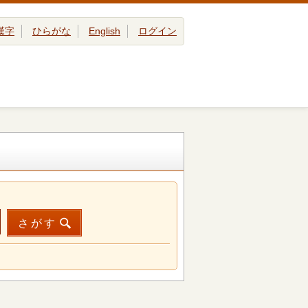
漢字
ひらがな
English
ログイン
さがす