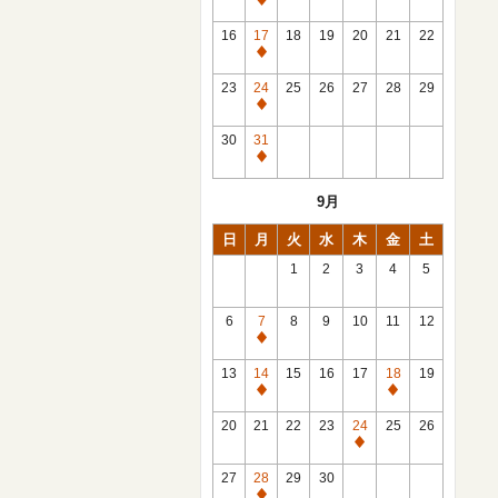
休
館
16
17
18
19
20
21
22
日
休
館
23
24
25
26
27
28
29
日
休
館
30
31
日
休
館
9月
日
日
月
火
水
木
金
土
1
2
3
4
5
6
7
8
9
10
11
12
休
館
13
14
15
16
17
18
19
日
休
休
館
館
20
21
22
23
24
25
26
日
日
休
館
27
28
29
30
日