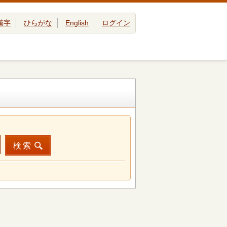
漢字
ひらがな
English
ログイン
検索