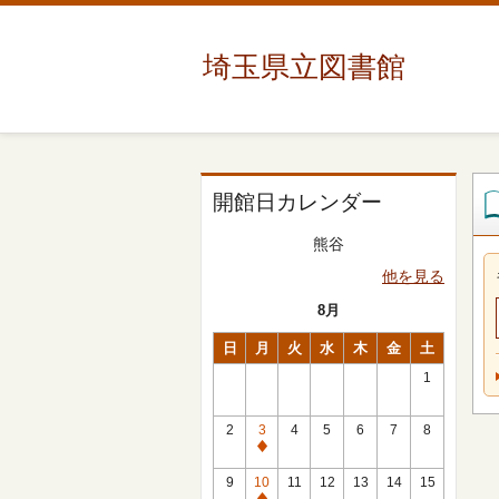
埼玉県立図書館
開館日カレンダー
熊谷
他を見る
8月
日
月
火
水
木
金
土
1
2
3
4
5
6
7
8
休
館
9
10
11
12
13
14
15
日