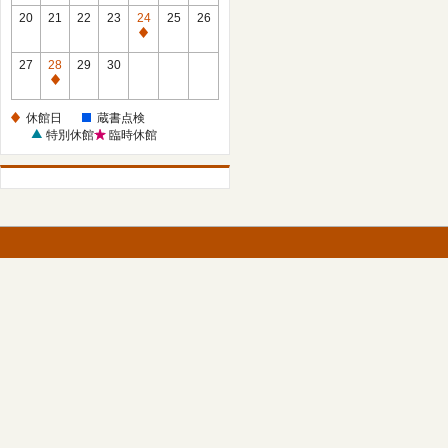
館
館
20
21
22
23
24
25
26
日
日
休
館
27
28
29
30
日
休
館
休館日
蔵書点検
日
特別休館
臨時休館