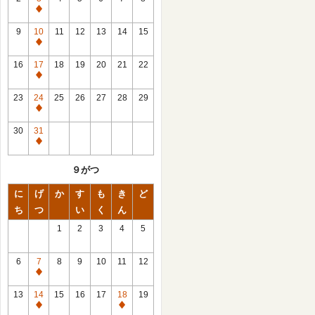
休
館
9
10
11
12
13
14
15
日
休
館
16
17
18
19
20
21
22
日
休
館
23
24
25
26
27
28
29
日
休
館
30
31
日
休
館
９がつ
日
に
げ
か
す
も
き
ど
ち
つ
い
く
ん
1
2
3
4
5
6
7
8
9
10
11
12
休
館
13
14
15
16
17
18
19
日
休
休