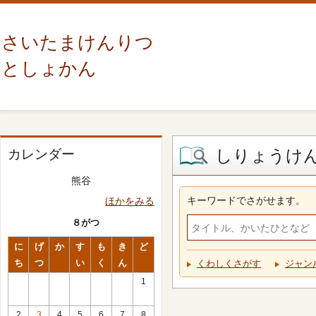
さいたまけんりつ
としょかん
しりょうけ
カレンダー
熊谷
キーワードでさがせます。
ほかをみる
８がつ
に
げ
か
す
も
き
ど
ち
つ
い
く
ん
くわしくさがす
ジャン
1
2
3
4
5
6
7
8