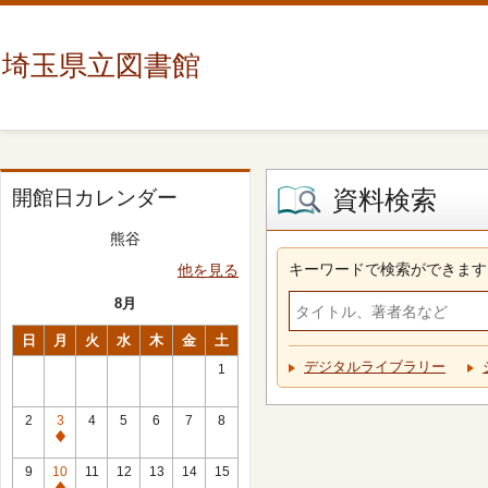
埼玉県立図書館
資料検索
開館日カレンダー
熊谷
キーワードで検索ができます
他を見る
8月
日
月
火
水
木
金
土
デジタルライブラリー
1
2
3
4
5
6
7
8
休
館
9
10
11
12
13
14
15
日