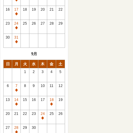
休
館
16
17
18
19
20
21
22
日
休
館
23
24
25
26
27
28
29
日
休
館
30
31
日
休
館
9月
日
日
月
火
水
木
金
土
1
2
3
4
5
6
7
8
9
10
11
12
休
館
13
14
15
16
17
18
19
日
休
休
館
館
20
21
22
23
24
25
26
日
日
休
館
27
28
29
30
日