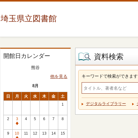
埼玉県立図書館
資料検索
開館日カレンダー
熊谷
キーワードで検索ができます
他を見る
8月
日
月
火
水
木
金
土
デジタルライブラリー
1
2
3
4
5
6
7
8
休
館
9
10
11
12
13
14
15
日