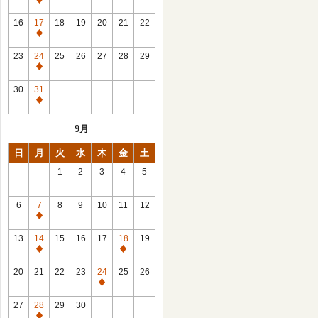
休
館
16
17
18
19
20
21
22
日
休
館
23
24
25
26
27
28
29
日
休
館
30
31
日
休
館
9月
日
日
月
火
水
木
金
土
1
2
3
4
5
6
7
8
9
10
11
12
休
館
13
14
15
16
17
18
19
日
休
休
館
館
20
21
22
23
24
25
26
日
日
休
館
27
28
29
30
日