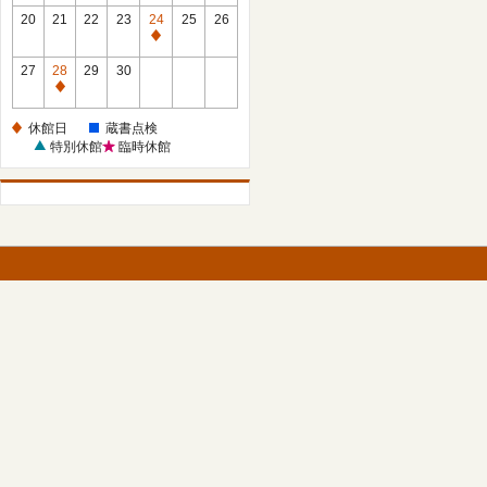
館
館
20
21
22
23
24
25
26
日
日
休
館
27
28
29
30
日
休
館
休館日
蔵書点検
日
特別休館
臨時休館