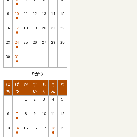
休
館
9
10
11
12
13
14
15
日
休
館
16
17
18
19
20
21
22
日
休
館
23
24
25
26
27
28
29
日
休
館
30
31
日
休
館
９がつ
日
に
げ
か
す
も
き
ど
ち
つ
い
く
ん
1
2
3
4
5
6
7
8
9
10
11
12
休
館
13
14
15
16
17
18
19
日
休
休