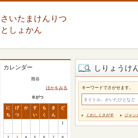
さいたまけんりつ
としょかん
しりょうけ
カレンダー
熊谷
キーワードでさがせます。
ほかをみる
８がつ
に
げ
か
す
も
き
ど
ち
つ
い
く
ん
くわしくさがす
ジャン
1
2
3
4
5
6
7
8