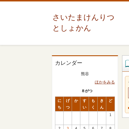
さいたまけんりつ
としょかん
カレンダー
熊谷
ほかをみる
８がつ
に
げ
か
す
も
き
ど
ち
つ
い
く
ん
1
2
3
4
5
6
7
8