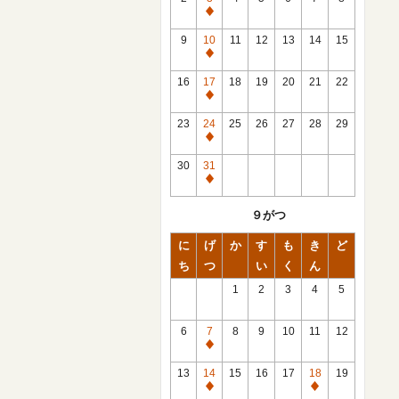
休
館
9
10
11
12
13
14
15
日
休
館
16
17
18
19
20
21
22
日
休
館
23
24
25
26
27
28
29
日
休
館
30
31
日
休
館
９がつ
日
に
げ
か
す
も
き
ど
ち
つ
い
く
ん
1
2
3
4
5
6
7
8
9
10
11
12
休
館
13
14
15
16
17
18
19
日
休
休