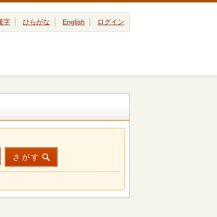
漢字
ひらがな
English
ログイン
さがす